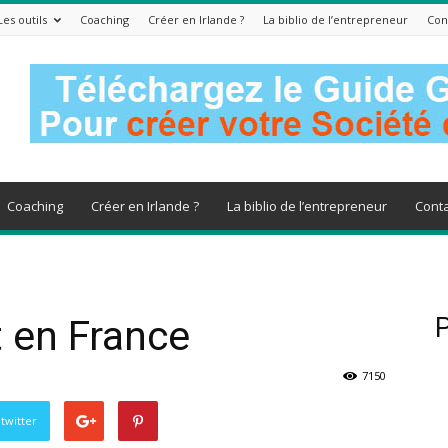
Les outils
Coaching
Créer en Irlande ?
La biblio de l’entrepreneur
Con
Coaching
Créer en Irlande ?
La biblio de l’entrepreneur
Conta
t en France
P
7150
twitter