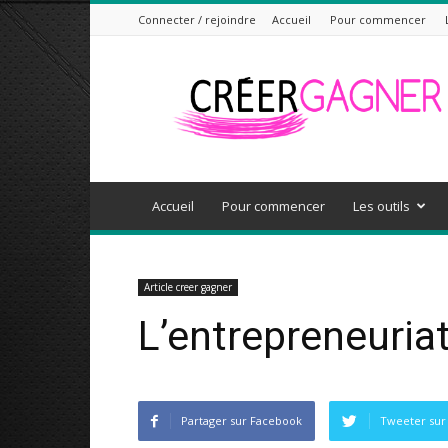
Connecter / rejoindre
Accueil
Pour commencer
Créer
Gagner
Accueil
Pour commencer
Les outils
Article creer gagner
L’entrepreneuria
Partager sur Facebook
Tweeter sur 