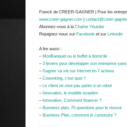
Franck de CREER-GAGNER | Pour les entrepre
www.creer-gagner.com
|
contact@creer-gagne
Abonnez-vous à la
Chaîne Youtube
Rejoignez-nous sur
Facebook
et sur
Linkedin
A lire aussi :
–
MonBanquet ou le buffet à domicile
–
3 leviers pour développer son entreprise sans
–
Gagner sa vie sur Internet en 7 actions
–
Coworking, c’est quoi ?
–
Le client ne veut pas parler à un robot
–
Innovation, le modèle israelien
–
Innovation, Comment financer ?
–
Business plan, 70 questions pour le réussir
–
Business Plan, comment le construire ?