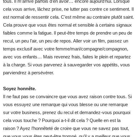
tous. Il m’arrive parfois d’en avoir… encore aujourd’hui. Lorsque
cela vous arrive, lâchez prise, ne lutter pas contre ce sentiment. Il
est normal de ressentir cela. C’est même au contraire plutôt saint.
Cela prouve que vous êtes normal et sensible à certains signaux
faibles comme la fatigue. Il peut-être temps de prendre un peu de
recul, un peu l’air, un peu de repos. Aller voir un film, passez un
temps exclusif avec votre femme/mari/compagne/compagnon,
avec vos enfants… Mais revenez frais, faites le plein et repartez
à la charge. Si vous parvenez à sauvegarder vos appétits, vous
parviendrez à persévérer.
Soyez honnête.
Il ne faut pas se convaincre que vous avez raison contre tous. Si
vous essuyez une remarque qui vous blesse ou une remarque
sur votre business, prenez du recul et demandez-vous pourquoi
cela vous touche ? Pourquoi a-t-il dit cela ? Quelle en est la
raison ? Ayez l’honnêteté de croire que vous ne savez pas tout,
que vous vous êtes peut-être trompé, qu’il y a meilleur que vous,